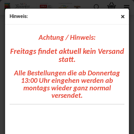
Hinweis:
Laser Dark (No-Cut) A-Foil / B-Paper Pro
Achtung / Hinweis:
Freitags findet aktuell kein Versand
statt.
Alle Bestellungen die ab Donnertag
13:00 Uhr eingehen werden ab
Druckerkompatibilität prüfen - für ein optimales
montags wieder ganz normal
Ergebnis!
versendet.
Unsere Lasertransferpapiere sind mit einer Vielzahl von Druckern
kompatibel.
Erfahren Sie, welches Transferpapier für Ihren Drucker geeignet ist: