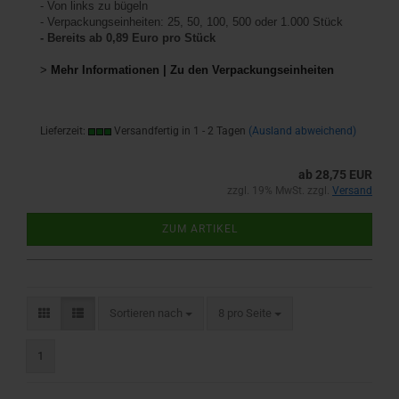
- Von links zu bügeln
- Verpackungseinheiten: 25, 50, 100, 500 oder 1.000 Stück
- Bereits ab 0,89 Euro pro Stück
>
Mehr Informationen | Zu den Verpackungseinheiten
Lieferzeit:
Versandfertig in 1 - 2 Tagen
(Ausland abweichend)
ab 28,75 EUR
zzgl. 19% MwSt. zzgl.
Versand
ZUM ARTIKEL
Sortieren nach
pro Seite
Sortieren nach
8 pro Seite
1