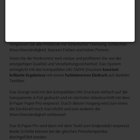
Die Sensation für OKI CMYK- und White-Toner-Drucker!
Geeignet für:
OKI A4-Geräte: C610, C711 und ES7411WT
OKI A3/A4-Geräte: C831, C841, C931, C9655 und ES9420WT
Das erste selbstentgitternde Transfermedium welches keinen Test
bedarf – WEIL ES FUNKTIONIERT!
Vergessen Sie alle Probleme mit fehlerhafter Trennung, schlechter
Waschbeständigkeit, blassen Farben und hohen Preisen.
Seien Sie der Konkurrenz weit voraus und profitieren Sie von der
einzigartigen Qualität und Verarbeitungssicherheit.
Das System
ermöglicht mit den kompatiblen OKI CMYK-Druckern
konstant
brilliante Ergebnisse
mit einem
farbintensiven Eindruck
auf dunklen
Textilien.
Das Design wird mit den kompatiblen OKI Druckern einfach auf die
transparente A-Foil gedruckt und im nächsten Arbeitsschritt mit dem
B-Paper Paper Pro verpresst. Durch diesen Vorgang wird zum einen
die Deckkraft noch mal erhöht und zum anderen die
Waschbeständigkeit verbessert.
Das B-Paper Pro wird dann mit dem Textil zum Endprodukt verpresst.
Beide Schritte können bei der gleichen Presstemperatur
durchgeführt werden.