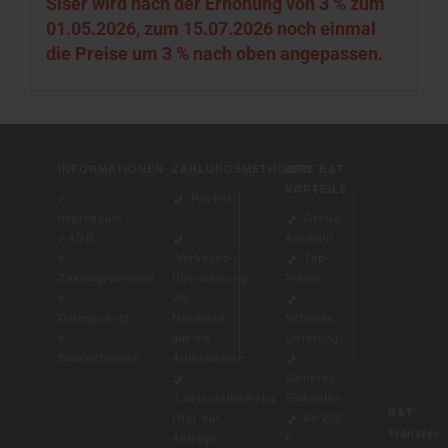
Siser wird nach der Erhöhung von 3 % zum
01.05.2026, zum 15.07.2026 noch einmal
die Preise um 3 % nach oben angepassen.
INFORMATIONEN
ZAHLUNGSMETHODEN
IHRE B&T
VORTEILE
»
PayPal
Impressum
Große
»
AGB
Auswahl
»
Vorkasse /
Top-
Zahlung/Versand
Überweisung
Preise
»
2%
Datenschutz
Nachlass
Schnelle
»
auf die
Lieferung
Bildnachweise
Artikelpreise
Sicheres
Lastschrifteinzug
Einkaufen
B&T
(
Nur auf
Ab 200
Transfer
Anfrage
€