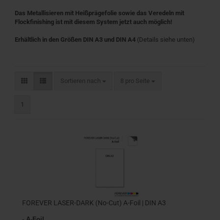
Das Metallisieren mit Heißprägefolie sowie das Veredeln mit
Flockfinishing ist mit diesem System jetzt auch möglich!
Erhältlich in den Größen DIN A3 und DIN A4
(Details siehe unten)
Sortieren nach
pro Seite
Sortieren nach
8 pro Seite
1
FOREVER LASER-DARK (No-Cut) A-Foil | DIN A3
- A-Foil