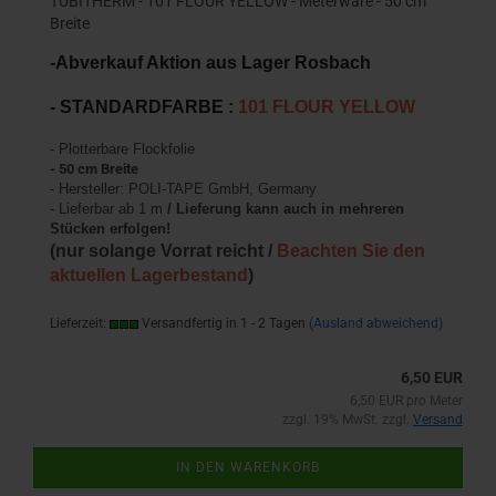
TUBITHERM - 101 FLOUR YELLOW - Meterware - 50 cm
Breite
-Abverkauf Aktion aus Lager Rosbach
- STANDARDFARBE :
101 FLOUR YELLOW
- Plotterbare Flockfolie
- 50 cm Breite
- Hersteller: POLI-TAPE GmbH, Germany
- Lieferbar ab 1 m
/ Lieferung kann auch in mehreren
Stücken erfolgen!
(nur solange Vorrat reicht /
Beachten Sie den
aktuellen Lagerbestand
)
Lieferzeit:
Versandfertig in 1 - 2 Tagen
(Ausland abweichend)
6,50 EUR
6,50 EUR pro Meter
zzgl. 19% MwSt. zzgl.
Versand
IN DEN WARENKORB