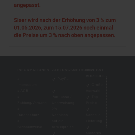
angepasst.
Siser wird nach der Erhöhung von 3 % zum
01.05.2026, zum 15.07.2026 noch einmal
die Preise um 3 % nach oben angepassen.
INFORMATIONEN
ZAHLUNGSMETHODEN
IHRE B&T
VORTEILE
»
PayPal
Impressum
Große
»
AGB
Auswahl
»
Vorkasse /
Top-
Zahlung/Versand
Überweisung
Preise
»
2%
Datenschutz
Nachlass
Schnelle
»
auf die
Lieferung
Bildnachweise
Artikelpreise
Sicheres