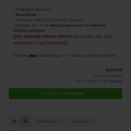
- Plotterbare Flockfolie
- 50 cm Breite
- Hersteller: POLI-TAPE GmbH, Germany
- Lieferbar ab 1 m
/ Lieferung kann auch in mehreren
Stücken erfolgen!
(nur solange Vorrat reicht /
Beachten Sie den
aktuellen Lagerbestand
)
Lieferzeit:
Versandfertig in 1 - 2 Tagen
(Ausland abweichend)
6,50 EUR
6,50 EUR pro Meter
zzgl. 19% MwSt. zzgl.
Versand
IN DEN WARENKORB
Sortieren nach
pro Seite
Sortieren nach
8 pro Seite