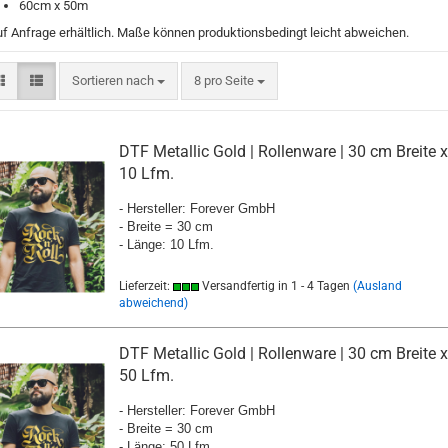
60cm x 50m
uf Anfrage erhältlich. Maße können produktionsbedingt leicht abweichen.
Sortieren nach
pro Seite
Sortieren nach
8 pro Seite
DTF Metallic Gold | Rollenware | 30 cm Breite x
10 Lfm.
- Hersteller: Forever GmbH
- Breite = 30 cm
- Länge: 10 Lfm.
Lieferzeit:
Versandfertig in 1 - 4 Tagen
(Ausland
abweichend)
DTF Metallic Gold | Rollenware | 30 cm Breite x
50 Lfm.
- Hersteller: Forever GmbH
- Breite = 30 cm
- Länge: 50 Lfm.