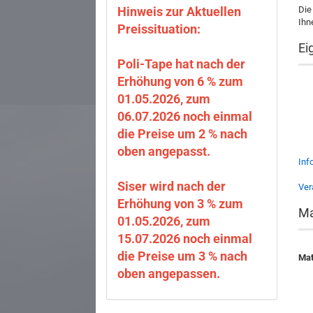
Hinweis zur Aktuellen
Die
Ihn
Preissituation:
Ei
Poli-Tape hat nach der
Erhöhung von 6 % zum
01.05.2026, zum
06.07.2026 noch einmal
die Preise um 2 % nach
oben angepasst.
Inf
Siser wird nach der
Ver
Erhöhung von 3 % zum
Ma
01.05.2026, zum
15.07.2026 noch einmal
die Preise um 3 % nach
Mat
oben angepassen.