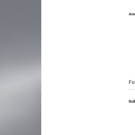
An
Fo
Rol