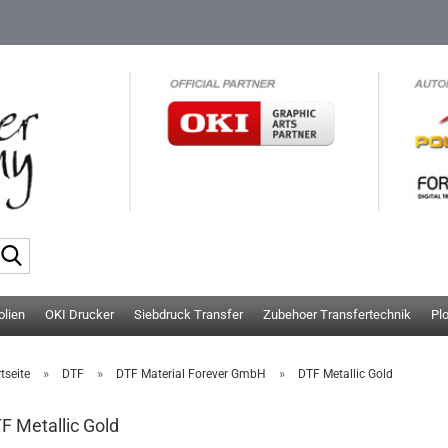
Suche...
olien
OKI Drucker
Siebdruck Transfer
Zubehoer Transfertechnik
Pl
»
»
»
tseite
DTF
DTF Material Forever GmbH
DTF Metallic Gold
F Metallic Gold