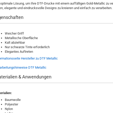
 optimale Lösung, um Ihre DTF-Drucke mit einem auffälligen Gold-Metallic zu v
en, elegante und eindrucksvolle Designs zu kreieren und einfach zu verarbeiten.
genschaften
Weicher Griff
Metallische Oberfläche
Kalt abziehbar
Nur schwarze Tinte erforderlich
Elegantes Auftreten
ormationsseite Hersteller zu DTF Metallic
arbeitungshinweise DTF Metallic
terialien & Anwendungen
erialien:
Baumwolle
Polyester
Nylon