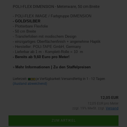
POLI-FLEX DIMENSION - Meterware, 50 cm Breite
-
POLI-FLEX IMAGE /
Farbgruppe DIMENSION
- GOLD/SILBER
- Plotterbare Flexfolie
- 50 cm Breite
- Transferfolien mit modischem Design
-
einzigartiges Oberflächenfinish +
angenehme Haptik
- Hersteller: POLI-TAPE GmbH, Germany
- Lieferbar ab 1 m - Komplett-Rolle = 10 m
- Bereits ab 9,60 Euro pro Meter!
»
Mehr Informationen | Zu den Staffelpreisen
Lieferzeit:
je Verfügbarkeit Versandfertig in 1 - 12 Tagen
(Ausland abweichend)
12,05 EUR
12,05 EUR pro Meter
zzgl. 19% MwSt. zzgl.
Versand
ZUM ARTIKEL