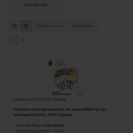
CHALKBOARD
Sortieren nach
pro Seite
Sortieren nach
8 pro Seite
1
2
»
Farbkarte POLI-FLEX IMAGE
Farbkarte mit Originalmustern als Auswahlhilfe für das
umfangreiche POLI-TAPE Angebot.
- Farbkarte
POLI-FLEX IMAGE
- Verpackungseinheit: 1 Stück