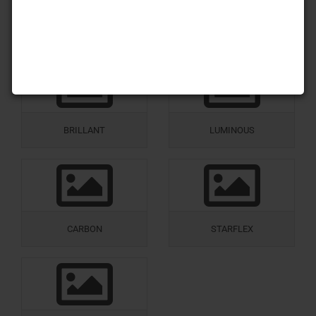
GOLD & SILVER
DIMENSION
BRILLANT
LUMINOUS
CARBON
STARFLEX