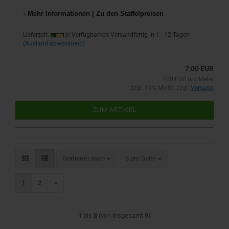
»
Mehr Informationen | Zu den Staffelpreisen
Lieferzeit:
je Verfügbarkeit Versandfertig in 1 - 12 Tagen
(Ausland abweichend)
7,00 EUR
7,00 EUR pro Meter
zzgl. 19% MwSt. zzgl.
Versand
ZUM ARTIKEL
Sortieren nach
pro Seite
Sortieren nach
8 pro Seite
1
2
»
1
bis
8
(von insgesamt
9
)