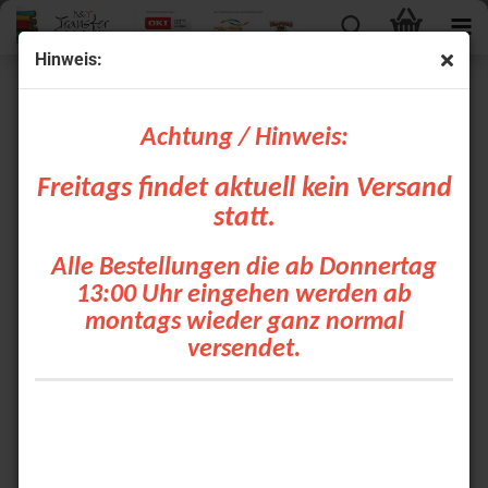
Hinweis:
POLI-FLEX IMAGE
Achtung / Hinweis:
Freitags findet aktuell kein Versand
statt.
Alle Bestellungen die ab Donnertag
POLI-FLEX® IMAGE sind qualitativ hochwertige Flex-Folien mit
modischem Design und speziellen Effektoberflächen.
13:00 Uhr eingehen werden ab
montags wieder ganz normal
POLI-FLEX® IMAGE ist geeignet zur Übertragung auf Textilien wie
Baumwolle, Mischgewebe aus Polyester/Baumwolle und
versendet.
Polyester/Acryl. POLI-FLEX® IMAGE dient zur Beschriftung von
T-Shirts, Trikots, Sport- und Freizeitbekleidungen, Sporttaschen
und Fanartikeln.