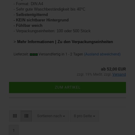
- Format: DIN A4
- Sehr gute Waschbeständigkeit bis 40°C
-
Selbstentgitternd
- KEIN sichtbarer Hintergrund
- Fühlbar weich
- Verpackungseinheiten: 100 oder 500 Stück
>
Mehr Informationen | Zu den Verpackungseinheiten
Lieferzeit:
Versandfertig in 1 - 2 Tagen
(Ausland abweichend)
ab 52,00 EUR
zzgl. 19% MwSt. zzgl.
Versand
ZUM ARTIKEL
Sortieren nach
pro Seite
Sortieren nach
8 pro Seite
1