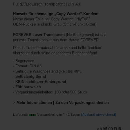
FOREVER Laser-Transparent | DIN A3
Hinweis für ehemalige „Copy Warrior“-Kunden:
Name dieser Folie bei Copy Warrior: "HiyTeC"
OEM-Rückseitendruck: Grau (Strich-Punkt Gitter)
FOREVER Laser-Transparent
(No Background) ist das
neueste Transferpapier aus dem Hause FOREVER.
Dieses Transfermaterial für weiße und helle Textilien
überzeugt durch seine besonderen Eigenschaften!
- Bogenware
- Format: DIN A3
- Sehr gute Waschbeständigkeit bis 40°C
-
Selbstentgitternd
- KEIN sichtbarer Hintergrund
- Fühlbar weich
- Verpackungseinheiten: 100 oder 500 Stück
>
Mehr Informationen | Zu den Verpackungseinheiten
Lieferzeit:
Versandfertig in 1 - 2 Tagen
(Ausland abweichend)
ab 95,00 EUR