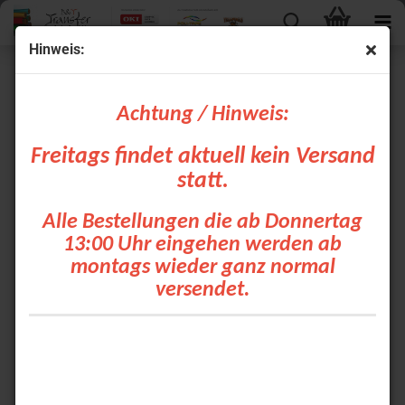
Hinweis:
FOREVER Laser-Transparent (No Background)
Achtung / Hinweis:
Freitags findet aktuell kein Versand
statt.
Alle Bestellungen die ab Donnertag
13:00 Uhr eingehen werden ab
Erzielen Sie perfekte Ergebnisse mit dem 1-Blatt-
montags wieder ganz normal
System für Ihren Laserdrucker.
versendet.
FOREVER Laser-Transparent (No Background)
bedeutet kein Schneiden, kein Entgittern.
Es handelt sich hier um ein hochqualitatives
Transferpapier für weiße und hellfarbige Textilien.