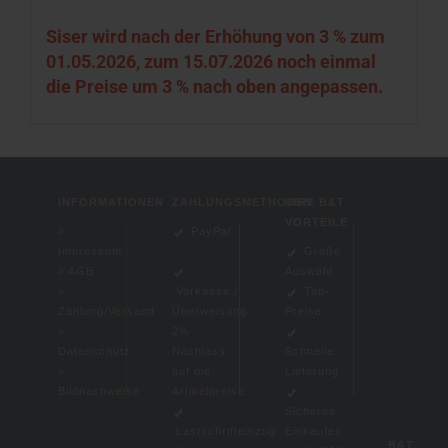
Siser wird nach der Erhöhung von 3 % zum
01.05.2026, zum 15.07.2026 noch einmal
die Preise um 3 % nach oben angepassen.
INFORMATIONEN
ZAHLUNGSMETHODEN
IHRE B&T
VORTEILE
»
PayPal
Impressum
Große
»
AGB
Auswahl
»
Vorkasse /
Top-
Zahlung/Versand
Überweisung
Preise
»
2%
Datenschutz
Nachlass
Schnelle
»
auf die
Lieferung
Bildnachweise
Artikelpreise
Sicheres
Lastschrifteinzug
Einkaufen
B&T