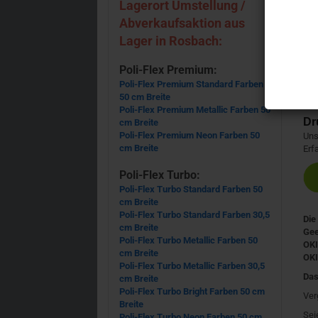
Lagerort Umstellung /
Abverkaufsaktion aus
Lager in Rosbach:
Poli-Flex Premium:
Poli-Flex Premium Standard Farben
50 cm Breite
Poli-Flex Premium Metallic Farben 50
Dr
cm Breite
Poli-Flex Premium Neon Farben 50
Uns
cm Breite
Erf
Poli-Flex Turbo:
Poli-Flex Turbo Standard Farben 50
cm Breite
Poli-Flex Turbo Standard Farben 30,5
Die
cm Breite
Gee
Poli-Flex Turbo Metallic Farben 50
OKI
cm Breite
OKI
Poli-Flex Turbo Metallic Farben 30,5
Das
cm Breite
Poli-Flex Turbo Bright Farben 50 cm
Ver
Breite
Sei
Poli-Flex Turbo Neon Farben 50 cm