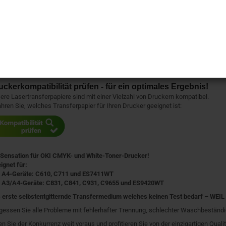
uckerkompatibilität prüfen - für ein optimales Ergebnis!
ere Lasertransferpapiere sind mit einer Vielzahl von Druckern kompatibel.
ahren Sie, welches Transferpapier für Ihren Drucker geeignet ist:
 Sensation für OKI CMYK- und White-Toner-Drucker!
ignet für:
 A4-Geräte: C610, C711 und ES7411WT
 A3/A4-Geräte: C831, C841, C931, C9655 und ES9420WT
 erste selbstentgitternde Transfermedium welches keinen Test bedarf – WE
gessen Sie alle Probleme mit fehlerhafter Trennung, schlechter Waschbeständi
en Sie der Konkurrenz weit voraus und profitieren Sie von der einzigartigen Quali