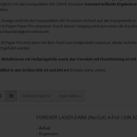
öglicht mit den kompatiblen OKI CMYK-Druckern
konstant brilliante Ergebnisse
ilien.
 Design wird mit den kompatiblen OKI Druckern einfach auf die transparente A-F
 B-Paper Paper Pro verpresst. Durch diesen Vorgang wird zum einen die Deckkr
chbeständigkeit verbessert.
 B-Paper Pro wird dann mit dem Textil zum Endprodukt verpresst. Beide Schritt
chgeführt werden.
 Metallisieren mit Heißprägefolie sowie das Veredeln mit Flockfinishing ist mi
ältlich in den Größen DIN A3 und DIN A4
(Details siehe unten)
Sortieren nach
pro Seite
Sortieren nach
8 pro Seite
FOREVER LASER-DARK (No-Cut) A-Foil | DIN A
- A-Foil
- Bogenware