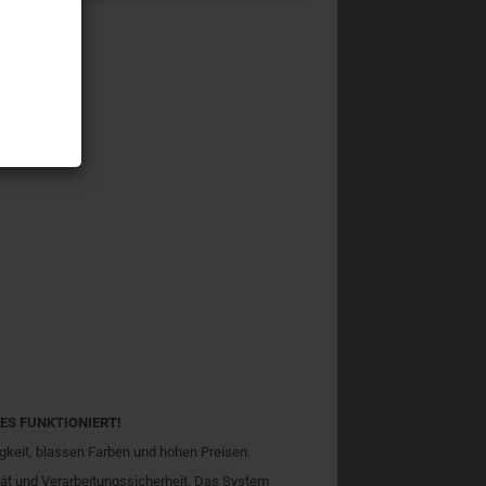
IL ES FUNKTIONIERT!
gkeit, blassen Farben und hohen Preisen.
tät und Verarbeitungssicherheit.
Das System