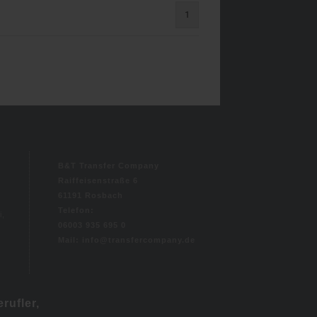
1
B&T Transfer Company
Raiffeisenstraße 6
61191 Rosbach
Telefon:
i,
06003 935 695 0
Mail: info@transfercompany.de
rufler,