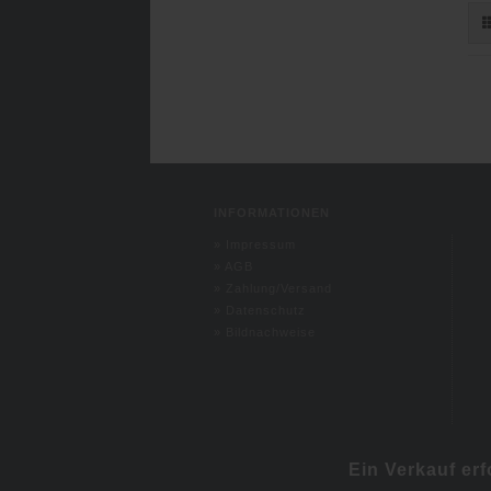
INFORMATIONEN
»
Impressum
»
AGB
»
Zahlung/Versand
»
Datenschutz
»
Bildnachweise
Ein Verkauf er