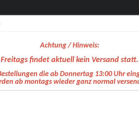
:
Achtung / Hinweis:
Freitags findet aktuell kein Versand statt.
Bestellungen die ab Donnertag 13:00 Uhr ei
Suche...
den ab montags wieder ganz normal versen
olien
OKI Drucker
Siebdruck Transfer
Zubehoer Transfertechnik
Pl
»
»
»
tseite
FOREVER
Transferpapiere White Toner
Laser Dark (No-Cut) A-
ser Dark (No-Cut) A-Foil / B-Paper Pro