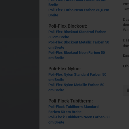
erm
Breite
Text
Poli-Flex Turbo Neon Farben 30,5 cm
Breite
Das
dem
Poli-Flex Blockout:
Was
Poli-Flex Blockout Standrad Farben
50 cm Breite
Das
Poli-Flex Blockout Metallic Farben 50
dur
cm Breite
Poli-Flex Blockout Neon Farben 50
Das
cm Breite
Erh
Poli-Flex Nylon:
Poli-Flex Nylon Standard Farben 50
cm Breite
Poli-Flex Nylon Metallic Farben 50
cm Breite
Poli-Flock Tubitherm:
Poli-Flock Tubitherm Standard
Farben 50 cm Breite
Poli-Flock Tubitherm Neon Farben 50
cm Breite