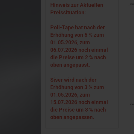
Hinweis zur Aktuellen
Preissituation:
Poli-Tape hat nach der
Erhöhung von 6 % zum
01.05.2026, zum
06.07.2026 noch einmal
die Preise um 2 % nach
oben angepasst.
Siser wird nach der
Erhöhung von 3 % zum
01.05.2026, zum
15.07.2026 noch einmal
die Preise um 3 % nach
oben angepassen.