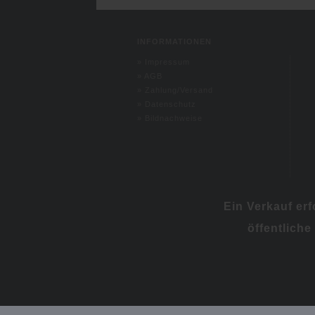
INFORMATIONEN
»
Impressum
»
AGB
»
Zahlung/Versand
»
Datenschutz
»
Bildnachweise
Ein Verkauf er
öffentliche