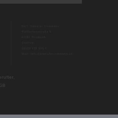
B&T Transfer Company
Raiffeisenstraße 6
61191 Rosbach
Telefon:
06003 935 695 0
Mail: info@transfercompany.de
rufler,
BGB