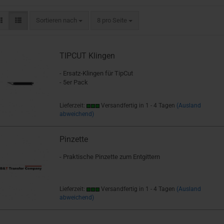
Sortieren nach
pro Seite
Sortieren nach
8 pro Seite
TIPCUT Klingen
- Ersatz-Klingen für TipCut
- 5er Pack
Lieferzeit:
Versandfertig in 1 - 4 Tagen
(Ausland
abweichend)
Pinzette
- Praktische Pinzette zum Entgittern
Lieferzeit:
Versandfertig in 1 - 4 Tagen
(Ausland
abweichend)