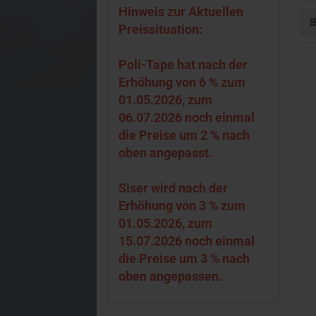
Hinweis zur Aktuellen
Preissituation:
Poli-Tape hat nach der
Erhöhung von 6 % zum
01.05.2026, zum
06.07.2026 noch einmal
die Preise um 2 % nach
oben angepasst.
Siser wird nach der
Erhöhung von 3 % zum
01.05.2026, zum
15.07.2026 noch einmal
die Preise um 3 % nach
oben angepassen.