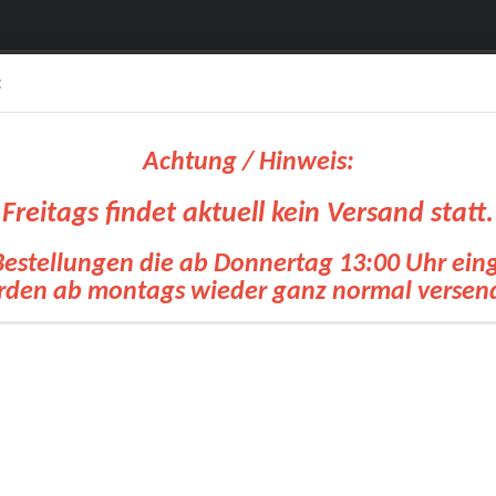
:
Achtung / Hinweis:
Freitags findet aktuell kein Versand statt.
Bestellungen die ab Donnertag 13:00 Uhr ei
Suche...
den ab montags wieder ganz normal versen
olien
OKI Drucker
Siebdruck Transfer
Zubehoer Transfertechnik
Pl
»
»
tseite
Zubehoer Transfertechnik
Entgitterhilfen
tgitterhilfen