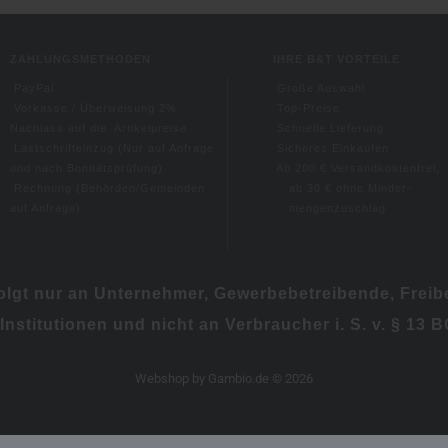
ZAHLUNGSMETHODEN
IHRE B&T VORTEILE
PayPal
Große Auswahl
Vorkasse / Überweisung 2%
Top-Preise
Nachlass auf die Artikelpreise
Schnelle Lieferung
Lastschrifteinzug (
Nur auf Anfrage
Sicheres Einkaufen
und nach Bonitätsprüfung)
Ab 200 € Versandkostenfrei,
Rechnung (Behörden/Gemeinden
ab 30 € ohne
Minder-
auf Anfrage)
mengenzuschlag
folgt nur an Unternehmer, Gewerbebetreibende, Freibe
 Institutionen und nicht an Verbraucher i. S. v. § 13 
Webshop
by Gambio.de © 2026