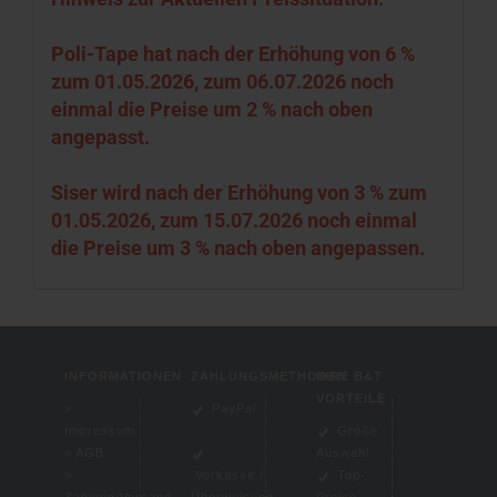
Poli-Tape hat nach der Erhöhung von 6 %
zum 01.05.2026, zum 06.07.2026 noch
einmal die Preise um 2 % nach oben
angepasst.
Siser wird nach der Erhöhung von 3 % zum
01.05.2026, zum 15.07.2026 noch einmal
die Preise um 3 % nach oben angepassen.
INFORMATIONEN
ZAHLUNGSMETHODEN
IHRE B&T
VORTEILE
»
PayPal
Impressum
Große
»
AGB
Auswahl
»
Vorkasse /
Top-