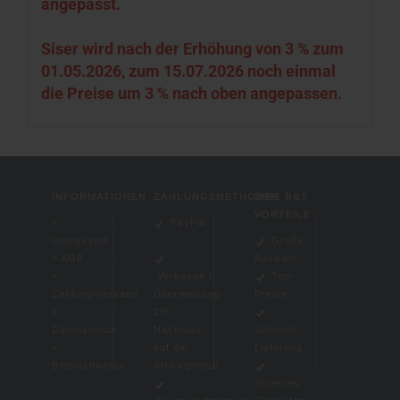
angepasst.
Siser wird nach der Erhöhung von 3 % zum
01.05.2026, zum 15.07.2026 noch einmal
die Preise um 3 % nach oben angepassen.
INFORMATIONEN
ZAHLUNGSMETHODEN
IHRE B&T
VORTEILE
»
PayPal
Impressum
Große
»
AGB
Auswahl
»
Vorkasse /
Top-
Zahlung/Versand
Überweisung
Preise
»
2%
Datenschutz
Nachlass
Schnelle
»
auf die
Lieferung
Bildnachweise
Artikelpreise
Sicheres