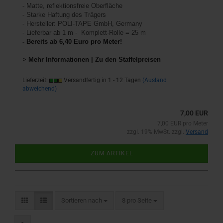
- Matte, reflektionsfreie Oberfläche
- Starke Haftung des Trägers
- Hersteller: POLI-TAPE GmbH, Germany
- Lieferbar ab 1 m - Komplett-Rolle = 25 m
- Bereits ab 6,40 Euro pro Meter!
>
Mehr Informationen | Zu den Staffelpreisen
Lieferzeit:
Versandfertig in 1 - 12 Tagen
(Ausland
abweichend)
7,00 EUR
7,00 EUR pro Meter
zzgl. 19% MwSt. zzgl.
Versand
ZUM ARTIKEL
Sortieren nach
pro Seite
Sortieren nach
8 pro Seite