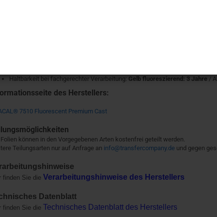
Beschreibung
Gegossene fluoreszierende PVC-Folie (Cast-PVC, 0,150 mm)
7 glänzende Farben
Mit werbewirksamer Leuchtwirkung bei Tageslicht
Für kurzfristige Anwendungen
Solvent Polyacrylat, permanent
Haltbarkeit bei fachgerechter Verarbeitung:
Gelb fluoreszierend: 3 Jahre
/ A
formationsseite des Herstellers:
CAL® 7510 Fluorescent Premium Cast
ilungsmöglichkeiten
 Folien können in den Vorgegebenen Arten kostenfrei geteilt werden.
tere Teilungsarten nur auf Anfrage an
info@transfercompany.de
und gegen ges
rarbeitungshinweise
Verarbeitungshinweise des Herstellers
r finden Sie die
chnisches Datenblatt
Technisches Datenblatt des Herstellers
r finden Sie die