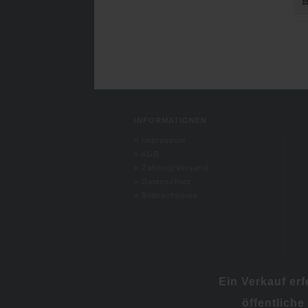
INFORMATIONEN
»
Impressum
»
AGB
»
Zahlung/Versand
»
Datenschutz
»
Bildnachweise
Ein Verkauf er
öffentliche