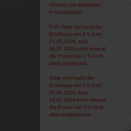
Hinweis zur Aktuellen
Preissituation:
Poli-Tape hat nach der
Erhöhung von 6 % zum
01.05.2026, zum
06.07.2026 noch einmal
die Preise um 2 % nach
oben angepasst.
Siser wird nach der
Erhöhung von 3 % zum
01.05.2026, zum
15.07.2026 noch einmal
die Preise um 3 % nach
oben angepassen.