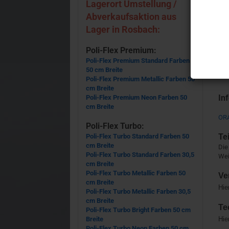
Lagerort Umstellung /
Abverkaufsaktion aus
Lager in Rosbach:
Poli-Flex Premium:
Poli-Flex Premium Standard Farben
50 cm Breite
Poli-Flex Premium Metallic Farben 50
cm Breite
In
Poli-Flex Premium Neon Farben 50
cm Breite
ORA
Poli-Flex Turbo:
Te
Poli-Flex Turbo Standard Farben 50
cm Breite
Die
Poli-Flex Turbo Standard Farben 30,5
Wei
cm Breite
Poli-Flex Turbo Metallic Farben 50
Ve
cm Breite
Hie
Poli-Flex Turbo Metallic Farben 30,5
cm Breite
Te
Poli-Flex Turbo Bright Farben 50 cm
Breite
Hie
Poli-Flex Turbo Neon Farben 50 cm