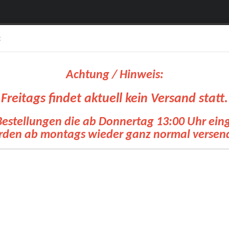
:
Achtung / Hinweis:
Freitags findet aktuell kein Versand statt.
Bestellungen die ab Donnertag 13:00 Uhr ei
Suche...
den ab montags wieder ganz normal versen
olien
OKI Drucker
Siebdruck Transfer
Zubehoer Transfertechnik
Pl
»
»
»
tseite
Plotterfolien
ORAFOL® / ORACAL®
ORACAL® 7510 Fluoresce
ACAL® 7510 Fluorescent Premium Cast