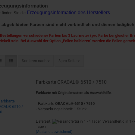
zeugungsinformation
Erzeugungsinformation des Herstellers
r finden Sie die
 abgebildeten Farben sind nicht verbindlich und dienen lediglich
 Bestellungen verschiedener Farben bis 3 Laufmeter (pro Farbe bei gleicher Bre
ickelt sein. Bei Auswahl der Option „Folien halbieren“ werden die Folien gemei
Sortieren nach
pro Seite
Sortieren nach
8 pro Seite
Farbkarte ORACAL® 6510 / 7510
Farbkarte mit Originalmustern als Auswahlhilfe.
- Farbkarte
ORACAL® 6510 / 7510
- Verpackungseinheit: 1 Stück
Lieferzeit:
Versandfertig in 1 - 
Tagen
(Ausland abweichend)