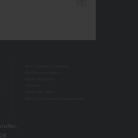
1
B&T Transfer Company
Raiffeisenstraße 6
61191 Rosbach
Telefon:
i,
06003 935 695 0
Mail: info@transfercompany.de
rufler,
BGB