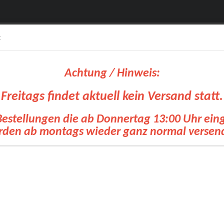
:
Achtung / Hinweis:
Freitags findet aktuell kein Versand statt.
Bestellungen die ab Donnertag 13:00 Uhr ei
Suche...
den ab montags wieder ganz normal versen
olien
OKI Drucker
Siebdruck Transfer
Zubehoer Transfertechnik
Pl
»
»
»
tseite
Plotter & Pressen
Fuchs Transferpressen
Sondermaschinen
ndermaschinen