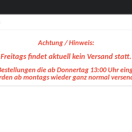
:
Achtung / Hinweis:
Freitags findet aktuell kein Versand statt.
Bestellungen die ab Donnertag 13:00 Uhr ei
Suche...
den ab montags wieder ganz normal versen
olien
OKI Drucker
Siebdruck Transfer
Zubehoer Transfertechnik
Pl
»
»
tseite
Flock- und Flexfolien
POLI-FLEX REFLEX
LI-FLEX REFLEX