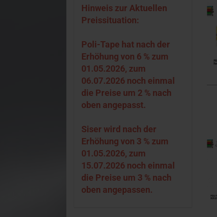
Hinweis zur Aktuellen
Preissituation:
Poli-Tape hat nach der
Erhöhung von 6 % zum
01.05.2026, zum
06.07.2026 noch einmal
die Preise um 2 % nach
oben angepasst.
Siser wird nach der
Erhöhung von 3 % zum
01.05.2026, zum
15.07.2026 noch einmal
die Preise um 3 % nach
oben angepassen.