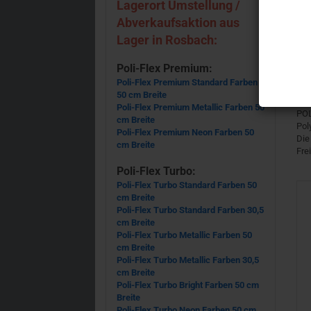
Lagerort Umstellung /
Abverkaufsaktion aus
Lager in Rosbach:
Poli-Flex Premium:
Poli-Flex Premium Standard Farben
POL
50 cm Breite
Poli-Flex Premium Metallic Farben 50
POL
cm Breite
Pol
Poli-Flex Premium Neon Farben 50
Die
cm Breite
Fre
Poli-Flex Turbo:
Poli-Flex Turbo Standard Farben 50
cm Breite
Poli-Flex Turbo Standard Farben 30,5
cm Breite
Poli-Flex Turbo Metallic Farben 50
cm Breite
Poli-Flex Turbo Metallic Farben 30,5
cm Breite
Poli-Flex Turbo Bright Farben 50 cm
Breite
Poli-Flex Turbo Neon Farben 50 cm