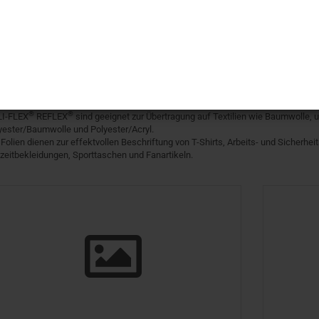
®
®
I-FLEX
REFLEX
sind qualitativ hochwertige Flex-Folien mit speziellen retrore
®
®
I-FLEX
REFLEX
sind geeignet zur Übertragung auf Textilien wie Baumwolle,
yester/Baumwolle und Polyester/Acryl.
 Folien dienen zur effektvollen Beschriftung von T-Shirts, Arbeits- und Sicherheit
izeitbekleidungen, Sporttaschen und Fanartikeln.