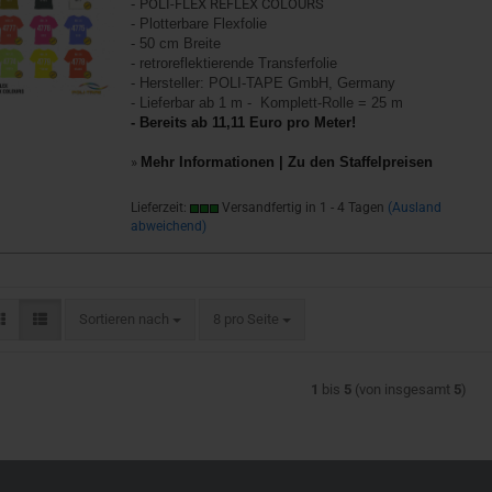
-
POLI-FLEX REFLEX COLOURS
- Plotterbare Flexfolie
- 50 cm Breite
- retroreflektierende Transferfolie
- Hersteller: POLI-TAPE GmbH, Germany
- Lieferbar ab 1 m - Komplett-Rolle = 25 m
- Bereits ab 11,11 Euro pro Meter!
»
Mehr Informationen | Zu den Staffelpreisen
Lieferzeit:
Versandfertig in 1 - 4 Tagen
(Ausland
abweichend)
Sortieren nach
pro Seite
Sortieren nach
8 pro Seite
1
bis
5
(von insgesamt
5
)