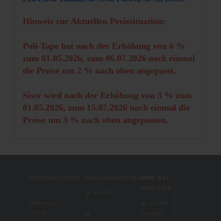
Hinweis zur Aktuellen Preissituation:
Poli-Tape hat nach der Erhöhung von 6 %
zum 01.05.2026, zum 06.07.2026 noch einmal
die Preise um 2 % nach oben angepasst.
Siser wird nach der Erhöhung von 3 % zum
01.05.2026, zum 15.07.2026 noch einmal die
Preise um 3 % nach oben angepassen.
INFORMATIONEN
ZAHLUNGSMETHODEN
IHRE B&T
VORTEILE
»
PayPal
Impressum
Große
»
AGB
Auswahl