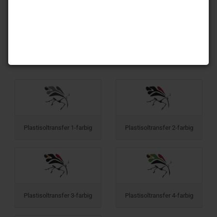
Fordern Sie noch heute
ein kostenloses Musterexemplar an um
sich
von der einfachen Handhabung sowie der brillanten Qualität
zu überzeugen.
-> Bestellung Musterexemplar
Plastisoltransfer 1-farbig
Plastisoltransfer 2-farbig
Plastisoltransfer 3-farbig
Plastisoltransfer 4-farbig