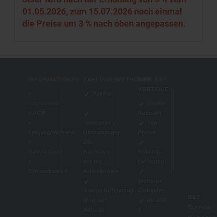
01.05.2026, zum 15.07.2026 noch einmal
die Preise um 3 % nach oben angepassen.
INFORMATIONEN
ZAHLUNGSMETHODEN
IHRE B&T
VORTEILE
»
PayPal
Impressum
Große
»
AGB
Auswahl
»
Vorkasse /
Top-
Zahlung/Versand
Überweisung
Preise
»
2%
Datenschutz
Nachlass
Schnelle
»
auf die
Lieferung
Bildnachweise
Artikelpreise
Sicheres
Lastschrifteinzug
Einkaufen
B&T
(
Nur auf
Ab 200
Transfer
Anfrage
€