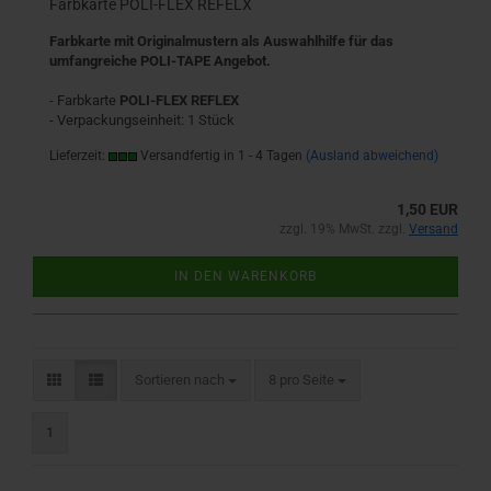
Farbkarte POLI-FLEX REFELX
Farbkarte mit Originalmustern als Auswahlhilfe für das
umfangreiche POLI-TAPE Angebot.
- Farbkarte
POLI-FLEX REFLEX
- Verpackungseinheit: 1 Stück
Lieferzeit:
Versandfertig in 1 - 4 Tagen
(Ausland abweichend)
1,50 EUR
zzgl. 19% MwSt. zzgl.
Versand
IN DEN WARENKORB
Sortieren nach
pro Seite
Sortieren nach
8 pro Seite
1