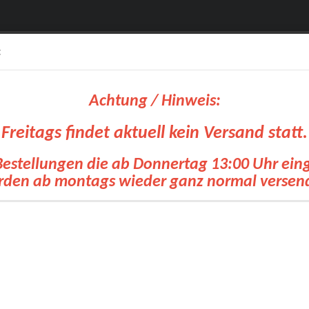
:
Achtung / Hinweis:
Freitags findet aktuell kein Versand statt.
Bestellungen die ab Donnertag 13:00 Uhr ei
Suche...
den ab montags wieder ganz normal versen
olien
OKI Drucker
Siebdruck Transfer
Zubehoer Transfertechnik
Pl
»
tseite
Plotterfolien
otterfolien