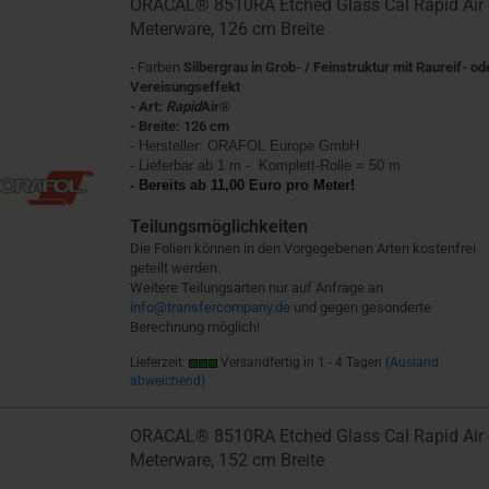
ORACAL® 8510RA Etched Glass Cal Rapid Air 
Meterware, 126 cm Breite
- Farben
Silbergrau in Grob- / Feinstruktur mit Raureif- od
Vereisungseffekt
- Art:
Rapid
Air®
- Breite: 126 cm
- Hersteller:
ORAFOL Europe GmbH
- Lieferbar ab 1 m - Komplett-Rolle = 50 m
- Bereits ab 11,00 Euro pro Meter!
Teilungsmöglichkeiten
Die Folien können in den Vorgegebenen Arten kostenfrei
geteilt werden.
Weitere Teilungsarten nur auf Anfrage an
info@transfercompany.de
und gegen gesonderte
Berechnung möglich!
Lieferzeit:
Versandfertig in 1 - 4 Tagen
(Ausland
abweichend)
ORACAL® 8510RA Etched Glass Cal Rapid Air 
Meterware, 152 cm Breite