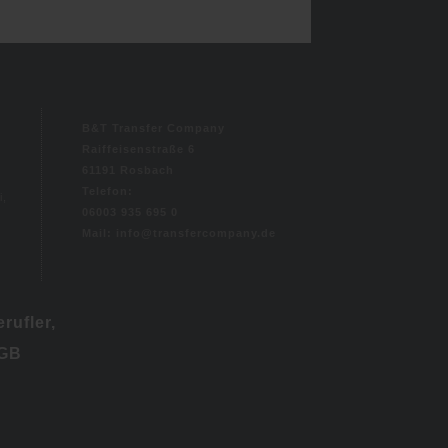
B&T Transfer Company
Raiffeisenstraße 6
61191 Rosbach
Telefon:
i,
06003 935 695 0
Mail: info@transfercompany.de
rufler,
BGB