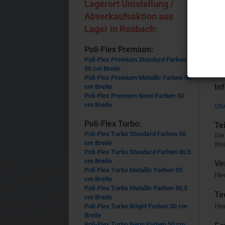
Lagerort Umstellung /
Abverkaufsaktion aus
Lager in Rosbach:
Poli-Flex Premium:
Poli-Flex Premium Standard Farben
50 cm Breite
Poli-Flex Premium Metallic Farben 50
In
cm Breite
Poli-Flex Premium Neon Farben 50
cm Breite
ORA
Poli-Flex Turbo:
Te
Poli-Flex Turbo Standard Farben 50
Die
cm Breite
Wei
Poli-Flex Turbo Standard Farben 30,5
cm Breite
Ve
Poli-Flex Turbo Metallic Farben 50
Hie
cm Breite
Poli-Flex Turbo Metallic Farben 30,5
Te
cm Breite
Poli-Flex Turbo Bright Farben 50 cm
Hie
Breite
Poli-Flex Turbo Neon Farben 50 cm