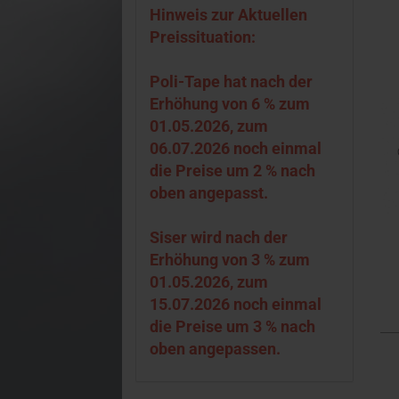
Hinweis zur Aktuellen
Preissituation:
Poli-Tape hat nach der
Erhöhung von 6 % zum
01.05.2026, zum
06.07.2026 noch einmal
die Preise um 2 % nach
oben angepasst.
Siser wird nach der
Erhöhung von 3 % zum
01.05.2026, zum
15.07.2026 noch einmal
die Preise um 3 % nach
oben angepassen.