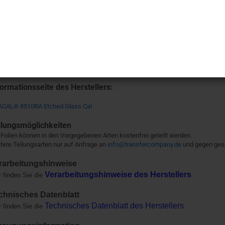
Beschreibung
Polymer-PVC-Folie (0,08 mm)
Gold und silbergrau in Grob- und Feinstruktur mit Raureif- oder Vereisungsef
Nahezu blasenfreie Verarbeitung -
Rapid
Air®
Für die langfristige Verklebung auf Glasflächen
Solvent Polyacrylat, permanent, transparent
formationsseite des Herstellers:
CAL® 8510RA Etched Glass Cal
ilungsmöglichkeiten
 Folien können in den Vorgegebenen Arten kostenfrei geteilt werden.
tere Teilungsarten nur auf Anfrage an
info@transfercompany.de
und gegen ges
rarbeitungshinweise
Verarbeitungshinweise des Herstellers
r finden Sie die
chnisches Datenblatt
Technisches Datenblatt des Herstellers
r finden Sie die