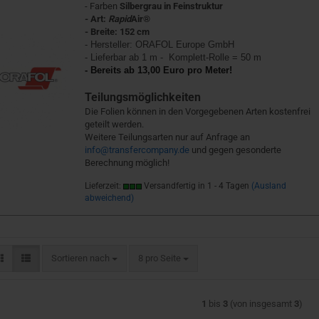
- Farben
Silbergrau in Feinstruktur
- Art:
Rapid
Air®
- Breite: 152 cm
- Hersteller:
ORAFOL Europe GmbH
- Lieferbar ab 1 m - Komplett-Rolle = 50 m
- Bereits ab 13,00 Euro pro Meter!
Teilungsmöglichkeiten
Die Folien können in den Vorgegebenen Arten kostenfrei
geteilt werden.
Weitere Teilungsarten nur auf Anfrage an
info@transfercompany.de
und gegen gesonderte
Berechnung möglich!
Lieferzeit:
Versandfertig in 1 - 4 Tagen
(Ausland
abweichend)
Sortieren nach
pro Seite
Sortieren nach
8 pro Seite
1
bis
3
(von insgesamt
3
)