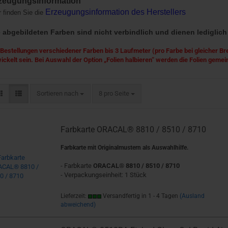
zeugungsinformation
Erzeugungsinformation des Herstellers
r finden Sie die
 abgebildeten Farben sind nicht verbindlich und dienen lediglich
 Bestellungen verschiedener Farben bis 3 Laufmeter (pro Farbe bei gleicher Bre
ickelt sein. Bei Auswahl der Option „Folien halbieren“ werden die Folien gemei
Sortieren nach
pro Seite
Sortieren nach
8 pro Seite
Farbkarte ORACAL® 8810 / 8510 / 8710
Farbkarte mit Originalmustern als Auswahlhilfe.
- Farbkarte
ORACAL® 8810 / 8510 / 8710
- Verpackungseinheit: 1 Stück
Lieferzeit:
Versandfertig in 1 - 4 Tagen
(Ausland
abweichend)