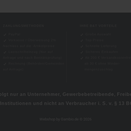
ZAHLUNGSMETHODEN
IHRE B&T VORTEILE
PayPal
Große Auswahl
Vorkasse / Überweisung 2%
Top-Preise
Nachlass auf die Artikelpreise
Schnelle Lieferung
Lastschrifteinzug (
Nur auf
Sicheres Einkaufen
Anfrage und nach Bonitätsprüfung)
Ab 200 € Versandkostenfre
Rechnung (Behörden/Gemeinden
ab 30 € ohne
Minder-
auf Anfrage)
mengenzuschlag
folgt nur an Unternehmer, Gewerbebetreibende, Freibe
 Institutionen und nicht an Verbraucher i. S. v. § 13 
Webshop
by Gambio.de © 2026