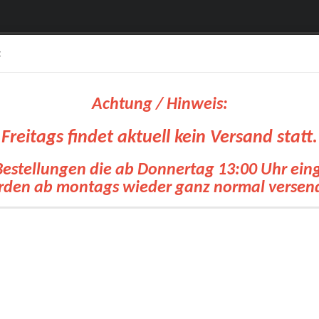
:
Achtung / Hinweis:
Freitags findet aktuell kein Versand statt.
Bestellungen die ab Donnertag 13:00 Uhr ei
Suche...
den ab montags wieder ganz normal versen
olien
OKI Drucker
Siebdruck Transfer
Zubehoer Transfertechnik
Pl
»
»
»
tseite
Plotterfolien
ORAFOL® / ORACAL®
ORACAL® 8510RA Etched 
ACAL® 8510RA Etched Glass Cal