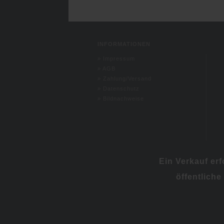
INFORMATIONEN
»
Impressum
»
AGB
»
Zahlung/Versand
»
Datenschutz
»
Bildnachweise
Ein Verkauf er
öffentliche