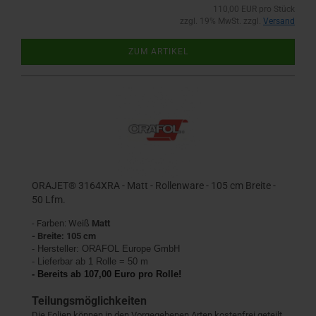
110,00 EUR pro Stück
zzgl. 19% MwSt. zzgl.
Versand
ZUM ARTIKEL
ORAJET® 3164XRA - Matt - Rollenware - 105 cm Breite -
50 Lfm.
- Farben: Weiß
Matt
- Breite: 105 cm
- Hersteller:
ORAFOL Europe GmbH
- Lieferbar ab 1 Rolle = 50 m
- Bereits ab 107,00 Euro pro Rolle!
Teilungsmöglichkeiten
Die Folien können in den Vorgegebenen Arten kostenfrei geteilt