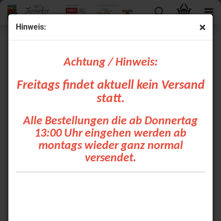
Hinweis:
ORAJET® 3164XRA
Achtung / Hinweis:
Beschreibung
Freitags findet aktuell kein Versand
Für brillante und farbintensive kurz- und mittelfristige
statt.
Werbemaßnahmen in Außenbereich. Die
Rapid
Air®
Technologie ermöglicht ein einfaches und schnelles,
Alle Bestellungen die ab Donnertag
blasenfreies Verkleben, insbesondere von großformatigen
Motiven.
13:00 Uhr eingehen werden ab
Weich-PVC-Folie (0,1 mm)
montags wieder ganz normal
Weiß in glänzend und matt
Für kurz- und mittelfristige Außenwerbung
versendet.
Polyacrylat, permanent haftend, grau
DIN EN 13501-1
Informationsseite des Herstellers:
ORAJET® 3164XRA