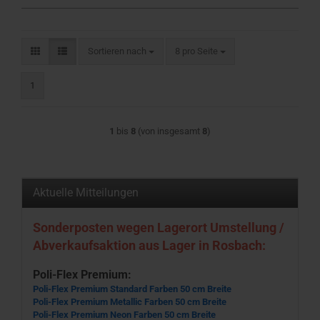
Sortieren nach
pro Seite
Sortieren nach
8 pro Seite
1
1
bis
8
(von insgesamt
8
)
Aktuelle Mitteilungen
Sonderposten wegen Lagerort Umstellung /
Abverkaufsaktion aus Lager in Rosbach:
Poli-Flex Premium:
Poli-Flex Premium Standard Farben 50 cm Breite
Poli-Flex Premium Metallic Farben 50 cm Breite
Poli-Flex Premium Neon Farben 50 cm Breite