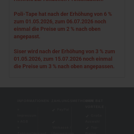
Poli-Tape hat nach der Erhöhung von 6 %
zum 01.05.2026, zum 06.07.2026 noch
einmal die Preise um 2 % nach oben
angepasst.
Siser wird nach der Erhöhung von 3 % zum
01.05.2026, zum 15.07.2026 noch einmal
die Preise um 3 % nach oben angepassen.
INFORMATIONEN
ZAHLUNGSMETHODEN
IHRE B&T
VORTEILE
»
PayPal
Impressum
Große
»
AGB
Auswahl
»
Vorkasse /
Top-
Zahlung/Versand
Überweisung
Preise