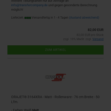
Weitere Teilungsarten nur auf Anfrage an
info@transfercompany.de
und gegen gesonderte Berechnung
möglich!
Lieferzeit:
Versandfertig in 1 - 4 Tagen
(Ausland abweichend)
82,00 EUR
82,00 EUR pro Stück
zzgl. 19% MwSt. zzgl.
Versand
ZUM ARTIKEL
ORAJET® 3164XRA - Matt - Rollenware - 76 cm Breite - 50
Lfm.
- Farben: Weiß
Matt