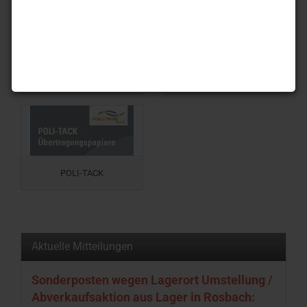
InkDye Base, Pigment
UV Printers
POLI-TACK
Aktuelle Mitteilungen
Sonderposten wegen Lagerort Umstellung /
Abverkaufsaktion aus Lager in Rosbach: