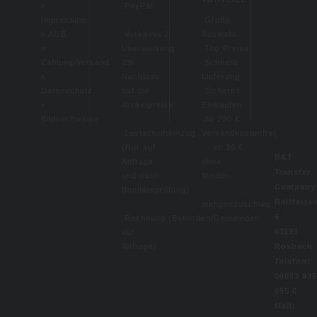
»
PayPal
Impressum
Große
»
AGB
Vorkasse /
Auswahl
»
Überweisung
Top-Preise
Zahlung/Versand
2%
Schnelle
»
Nachlass
Lieferung
Datenschutz
auf die
Sicheres
»
Artikelpreise
Einkaufen
Bildnachweise
Ab 200 €
Lastschrifteinzug
Versandkostenfrei,
(
Nur auf
ab 30 €
B&T
Anfrage
ohne
Transfer
und nach
Minder-
Compan
Bonitätsprüfung)
Raiffeise
mengenzuschlag
6
Rechnung (Behörden/Gemeinden
61191
auf
Rosbach
Anfrage)
Telefon:
06003 935
695 0
Mail: