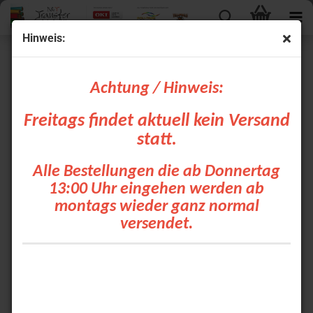
Hinweis:
PRINTABLE
Achtung / Hinweis:
Freitags findet aktuell kein Versand
statt.
Alle Bestellungen die ab Donnertag
PRINTABLE
sind hochwertige Textil-Transferfolien, für die
photorealistische Bedruckung im Digitaldruck mittels Inkjet- und
13:00 Uhr eingehen werden ab
Sublimationstechnik.
montags wieder ganz normal
versendet.
Inkjet: EcoSolvent/Solvent
Inkjet: Latex