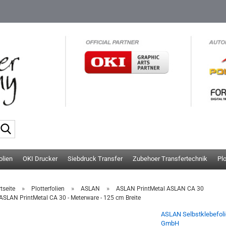
Suche...
olien
OKI Drucker
Siebdruck Transfer
Zubehoer Transfertechnik
Pl
»
»
»
tseite
Plotterfolien
ASLAN
ASLAN PrintMetal ASLAN CA 30
ASLAN PrintMetal CA 30 - Meterware - 125 cm Breite
ASLAN Selbstklebefol
GmbH