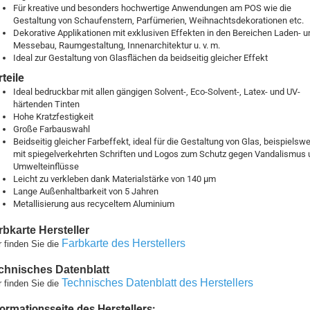
Für kreative und besonders hochwertige Anwendungen am POS wie die
Gestaltung von Schaufenstern, Parfümerien, Weihnachtsdekorationen etc.
Dekorative Applikationen mit exklusiven Effekten in den Bereichen Laden- u
Messebau, Raumgestaltung, Innenarchitektur u. v. m.
Ideal zur Gestaltung von Glasflächen da beidseitig gleicher Effekt
teile
Ideal bedruckbar mit allen gängigen Solvent-, Eco-Solvent-, Latex- und UV-
härtenden Tinten
Hohe Kratzfestigkeit
Große Farbauswahl
Beidseitig gleicher Farbeffekt, ideal für die Gestaltung von Glas, beispielsw
mit spiegelverkehrten Schriften und Logos zum Schutz gegen Vandalismus 
Umwelteinflüsse
Leicht zu verkleben dank Materialstärke von 140 µm
Lange Außenhaltbarkeit von 5 Jahren
Metallisierung aus recyceltem Aluminium
rbkarte Hersteller
Farbkarte des Herstellers
r finden Sie die
chnisches Datenblatt
Technisches Datenblatt des Herstellers
r finden Sie die
formationsseite des Herstellers: