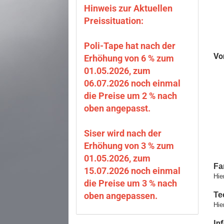
Hinweis zur Aktuellen
Preissituation:
Poli-Tape hat nach der
Vor
Erhöhung von 6 % zum
01.05.2026, zum
06.07.2026 noch einmal
die Preise um 2 % nach
oben angepasst.
Siser wird nach der
Erhöhung von 3 % zum
01.05.2026, zum
Fa
15.07.2026 noch einmal
Hie
die Preise um 3 % nach
oben angepassen.
Te
Hie
In