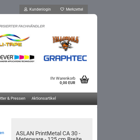
Kundenlogin
Merkzettel
Ihr Warenkorb
0,00 EUR
otter & Pressen
Aktionsartikel
ASLAN PrintMetal CA 30 -
ien
Meterware - 125 cm Breite