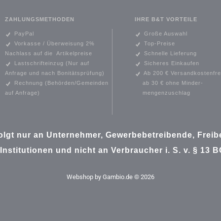
ZAHLUNGSMETHODEN
IHRE B&T VORTEILE
PayPal
Große Auswahl
Vorkasse / Überweisung 2%
Top-Preise
Nachlass auf die Artikelpreise
Schnelle Lieferung
Lastschrifteinzug (
Nur auf
Sicheres Einkaufen
Anfrage und nach Bonitätsprüfung)
Ab 200 € Versandkostenfre
Rechnung (Behörden/Gemeinden
ab 30 € ohne
Minder-
auf Anfrage)
mengenzuschlag
folgt nur an Unternehmer, Gewerbebetreibende, Freibe
 Institutionen und nicht an Verbraucher i. S. v. § 13 
Webshop
by Gambio.de © 2026