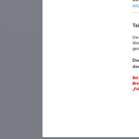
ASL
Te
Die
Wei
ges
Die
der
Bei
Bre
„Fo