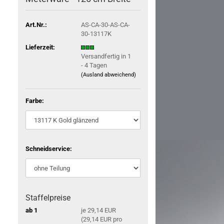
Art.Nr.:
AS-CA-30-AS-CA-
30-13117K
Lieferzeit:
Versandfertig in 1
- 4 Tagen
(Ausland abweichend)
Farbe:
Schneidservice:
Staffelpreise
ab 1
je 29,14 EUR
(29,14 EUR pro