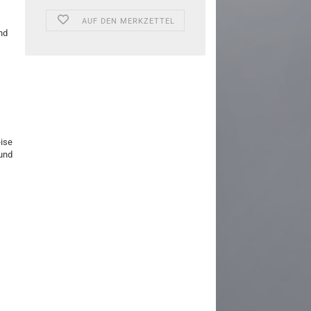
AUF DEN MERKZETTEL
nd
eise
und