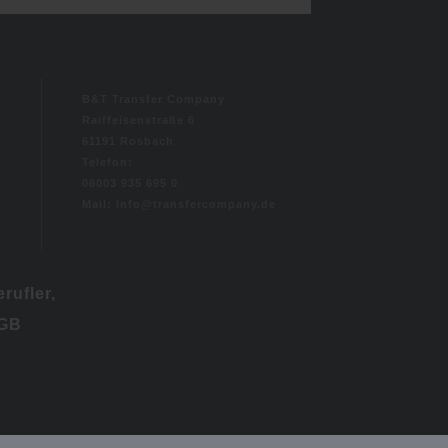
B&T Transfer Company
Raiffeisenstraße 6
61191 Rosbach
Telefon:
06003 935 695 0
Mail: info@transfercompany.de
rufler,
BGB