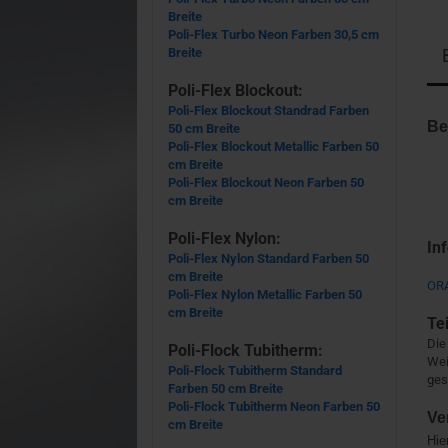
Breite
Poli-Flex Turbo Neon Farben 30,5 cm
Breite
Poli-Flex Blockout:
Poli-Flex Blockout Standrad Farben
Be
50 cm Breite
Poli-Flex Blockout Metallic Farben 50
cm Breite
Poli-Flex Blockout Neon Farben 50
cm Breite
Poli-Flex Nylon:
In
Poli-Flex Nylon Standard Farben 50
cm Breite
OR
Poli-Flex Nylon Metallic Farben 50
cm Breite
Te
Die
Poli-Flock Tubitherm:
Wei
Poli-Flock Tubitherm Standard
ges
Farben 50 cm Breite
Poli-Flock Tubitherm Neon Farben 50
Ve
cm Breite
Hie