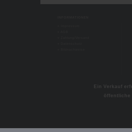
INFORMATIONEN
»
Impressum
»
AGB
»
Zahlung/Versand
»
Datenschutz
»
Bildnachweise
Ein Verkauf er
öffentliche