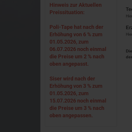
Hinweis zur Aktuellen
Te
Preissituation:
Hie
Poli-Tape hat nach der
Er
Erhöhung von 6 % zum
Hie
01.05.2026, zum
06.07.2026 noch einmal
Die
die Preise um 2 % nach
der
oben angepasst.
Siser wird nach der
Erhöhung von 3 % zum
01.05.2026, zum
15.07.2026 noch einmal
die Preise um 3 % nach
oben angepassen.