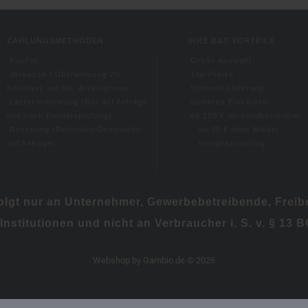
ZAHLUNGSMETHODEN
IHRE B&T VORTEILE
PayPal
Große Auswahl
Vorkasse / Überweisung 2%
Top-Preise
Nachlass auf die Artikelpreise
Schnelle Lieferung
Lastschrifteinzug (
Nur auf Anfrage
Sicheres Einkaufen
und nach Bonitätsprüfung)
Ab 200 € Versandkostenfrei,
Rechnung (Behörden/Gemeinden
ab 30 € ohne
Minder-
auf Anfrage)
mengenzuschlag
folgt nur an Unternehmer, Gewerbebetreibende, Freibe
 Institutionen und nicht an Verbraucher i. S. v. § 13 
Webshop
by Gambio.de © 2026