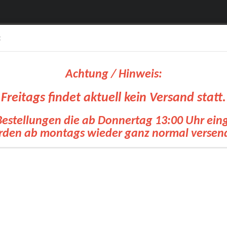
:
Achtung / Hinweis:
Freitags findet aktuell kein Versand statt.
Bestellungen die ab Donnertag 13:00 Uhr ei
Suche...
den ab montags wieder ganz normal versen
olien
OKI Drucker
Siebdruck Transfer
Zubehoer Transfertechnik
Pl
»
»
»
»
tseite
Plotterfolien
ORAFOL® / ORACAL®
ORAJET® 3164
JET® 3164 - Glänzend - Rollenware - 76 cm Breite - 50 Lfm.
ORAFOL Europe G