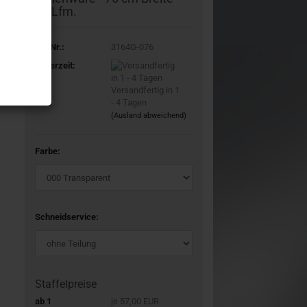
50 Lfm.
Art.Nr.:
3164G-076
Lieferzeit:
Versandfertig in 1
- 4 Tagen
(Ausland abweichend)
Farbe:
Schneidservice:
Staffelpreise
ab 1
je 57,00 EUR