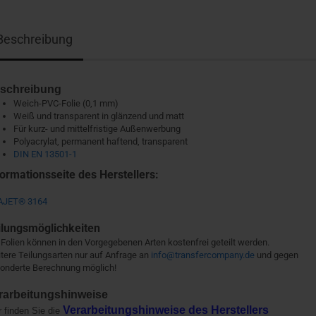
Beschreibung
schreibung
Weich-PVC-Folie (0,1 mm)
Weiß und transparent in glänzend und matt
Für kurz- und mittelfristige Außenwerbung
Polyacrylat, permanent haftend, transparent
DIN EN 13501-1
formationsseite des Herstellers:
AJET® 3164
ilungsmöglichkeiten
 Folien können in den Vorgegebenen Arten kostenfrei geteilt werden.
tere Teilungsarten nur auf Anfrage an
info@transfercompany.de
und gegen
onderte Berechnung möglich!
rarbeitungshinweise
Verarbeitungshinweise des Herstellers
r finden Sie die